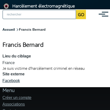
Aller
Harcèlement électromagnétique
au
GO
Menu
contenu
principal
Fil
Accueil
Francis Bernard
d'Ariane
Francis Bernard
Lieu du ciblage
France
Je suis victime d'harcèlement criminel en réseau
Site externe
Facebook
Menu
Créer un compte
Associations