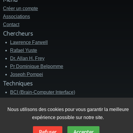
Créer un compte
Associations
Contact
Chercheurs
Lawrence Farwell
Rafael Yuste
Dr. Allan H. Frey
Pr Dominique Belpomme
Joseph Pompei
Techniques
BCI (Brain-Computer Interface)
Silent Sound Spread Spectrum (SSSS)
Cage de Faraday
Nous utilisons des cookies pour vous garantir la meilleure
SMT (stimulation magnétique
expérience possible sur notre site.
transcrânienne)
Refuser
Accepter
LRAD (Long Range Acoustic Device)