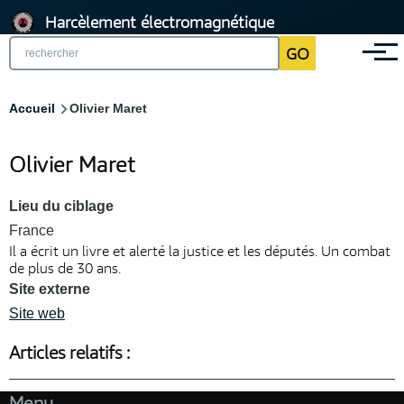
Aller
Harcèlement électromagnétique
au
GO
Menu
contenu
principal
Fil
Accueil
Olivier Maret
d'Ariane
Olivier Maret
Lieu du ciblage
France
Il a écrit un livre et alerté la justice et les députés. Un combat
de plus de 30 ans.
Site externe
Site web
Articles relatifs :
Menu