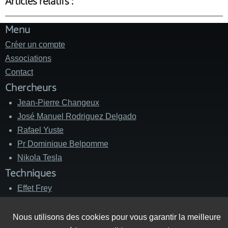
Articles relatifs :
Menu
Créer un compte
Associations
Contact
Chercheurs
Jean-Pierre Changeux
José Manuel Rodriguez Delgado
Rafael Yuste
Pr Dominique Belpomme
Nikola Tesla
Techniques
Effet Frey
Brain Fingerprinting
Silent Sound Spread Spectrum (SSSS)
Nous utilisons des cookies pour vous garantir la meilleure