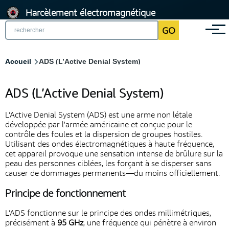
Aller
Harcèlement électromagnétique
au
GO
Menu
contenu
principal
Fil
Accueil
ADS (L’Active Denial System)
d'Ariane
ADS (L’Active Denial System)
L’Active Denial System (ADS) est une arme non létale
développée par l'armée américaine et conçue pour le
contrôle des foules et la dispersion de groupes hostiles.
Utilisant des ondes électromagnétiques à haute fréquence,
cet appareil provoque une sensation intense de brûlure sur la
peau des personnes ciblées, les forçant à se disperser sans
causer de dommages permanents—du moins officiellement.
Principe de fonctionnement
L’ADS fonctionne sur le principe des ondes millimétriques,
précisément à
95 GHz
, une fréquence qui pénètre à environ