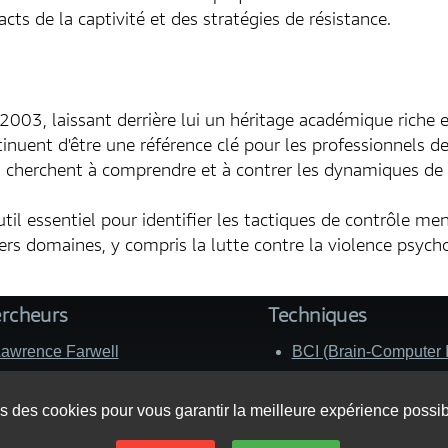
s de la captivité et des stratégies de résistance.
003, laissant derrière lui un héritage académique riche e
inuent d'être une référence clé pour les professionnels de
i cherchent à comprendre et à contrer les dynamiques de 
il essentiel pour identifier les tactiques de contrôle men
rs domaines, y compris la lutte contre la violence psycho
rcheurs
Techniques
awrence Farwell
BCI (Brain-Computer I
afael Yuste
Silent Sound Spread
r. Allan H. Frey
Cage de Faraday
s des cookies pour vous garantir la meilleure expérience possibl
Pr Dominique Belpomme
SMT (stimulation mag