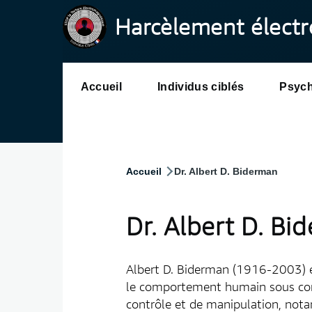
Aller
Menu
Harcèlement élect
au
Header
contenu
principal
Accueil
Individus ciblés
Psych
Navigation
principale
Accueil
Dr. Albert D. Biderman
Fil
d'Ariane
Dr. Albert D. Bi
Albert D. Biderman (1916-2003) ét
le comportement humain sous cont
contrôle et de manipulation, nota