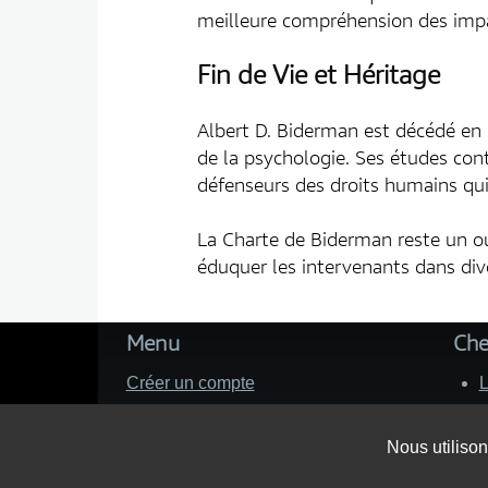
meilleure compréhension des impact
Fin de Vie et Héritage
Albert D. Biderman est décédé en 2
de la psychologie. Ses études cont
défenseurs des droits humains qu
La Charte de Biderman reste un out
éduquer les intervenants dans dive
Menu
Che
Créer un compte
L
Associations
R
Contact
D
Nous utilison