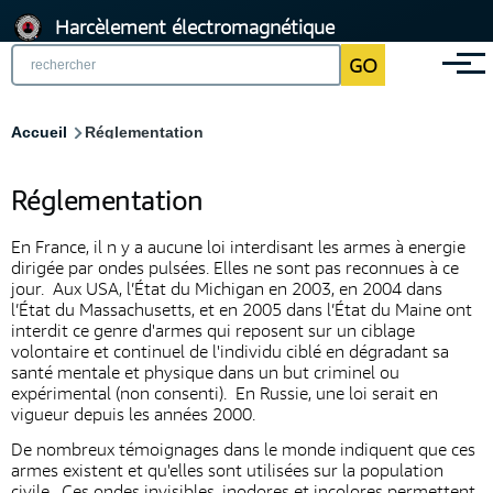
Aller
Harcèlement électromagnétique
au
GO
Menu
contenu
principal
Fil
Accueil
Réglementation
d'Ariane
Réglementation
En France, il n y a aucune loi interdisant les armes à energie
dirigée par ondes pulsées. Elles ne sont pas reconnues à ce
jour. Aux USA, l’État du Michigan en 2003, en 2004 dans
l’État du Massachusetts, et en 2005 dans l’État du Maine ont
interdit ce genre d'armes qui reposent sur un ciblage
volontaire et continuel de l'individu ciblé en dégradant sa
santé mentale et physique dans un but criminel ou
expérimental (non consenti). En Russie, une loi serait en
vigueur depuis les années 2000.
De nombreux témoignages dans le monde indiquent que ces
armes existent et qu'elles sont utilisées sur la population
civile. Ces ondes invisibles, inodores et incolores permettent